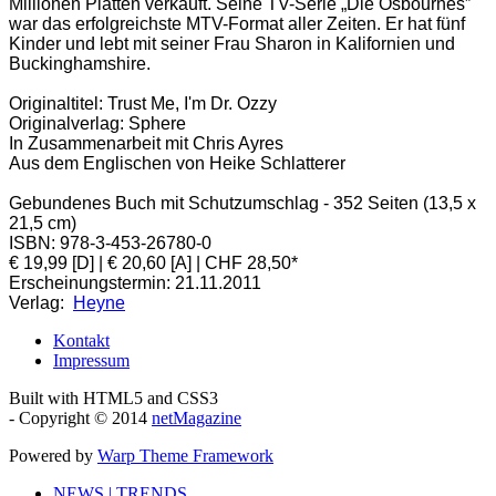
Millionen Platten verkauft. Seine TV-Serie „Die Osbournes”
war das erfolgreichste MTV-Format aller Zeiten. Er hat fünf
Kinder und lebt mit seiner Frau Sharon in Kalifornien und
Buckinghamshire.
Originaltitel: Trust Me, I'm Dr. Ozzy
Originalverlag: Sphere
In Zusammenarbeit mit Chris Ayres
Aus dem Englischen von Heike Schlatterer
Gebundenes Buch mit Schutzumschlag - 352 Seiten (13,5 x
21,5 cm)
ISBN: 978-3-453-26780-0
€ 19,99 [D] | € 20,60 [A] | CHF 28,50*
Erscheinungstermin: 21.11.2011
Verlag:
Heyne
Kontakt
Impressum
Built with HTML5 and CSS3
- Copyright © 2014
netMagazine
Powered by
Warp Theme Framework
NEWS | TRENDS