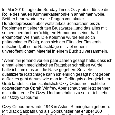
Im Mai 2010 fragte die Sunday Times Ozzy, ob er für sie die
Rolle des neuen Kummerkastenonkeln annehmen wolle.
Seither beantwortet er alle Fragen von akuter
Hundedepression über wattstarkes Schnarchen bis zu
Problemen mit einer dritten Brustwarze...und das alles mit
seinem berühmt-berüchtigtem Humor und seiner hart
erkämpften Weisheit. Die Kolumne wurde ein solch
phänominaler Erfolg, dass sich der Fürst der Finsternis
entschied, all seine Ratschläge mit viel neuem,
unveröffentlichtem Material in einem Buch zu versammeln.
"Wenn mir jemand vor ein paar Jahren gesagt hätte, dass ich
einmal einen medizinischen Ratgeber schreiben würde,
hätte ich ihm eins auf die Nase gegeben. So viele
qualifizierte Ratschläge kann ich ehrlich gesagt nicht geben,
außer, es geht darum, wie man im Gefängnis oder gleich im
Grab landet. Ich bin schließlich Ozzy Osbourne, nicht die
gottverdammte Oprah Winfrey. Aber schaut her, jetzt nennen
mich die Leute Dr. Ozzy. Und um ehrlich zu sein – ich liebe
es!" Ozzy Osbourne
Ozzy Osbourne wurde 1948 in Aston, Birmingham geboren.
Mit Black Sabbath und als Solokünstler hat er über 100