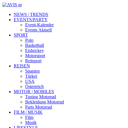
NEWS | TRENDS
EVENTS/PARTY
Event-Kalender
Events Aktuell
SPORT
Polo
Basketball
Eishockey
Motorsport
Reitsport
REISEN
Spanien
Türkei
USA
Österreich
MOTOR | MOBILES
Tuning Motorrad
Bekleidung Motorrad
Parts Motorrad
FILM | MUSIK
Film
Musik
LIFESTYLE